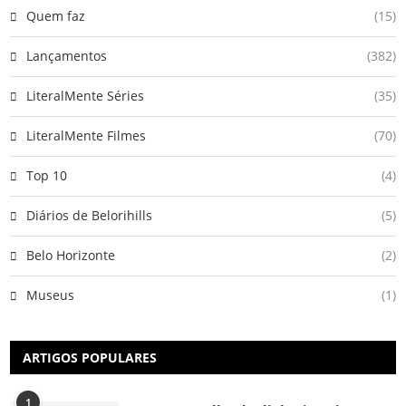
Quem faz
(15)
Lançamentos
(382)
LiteralMente Séries
(35)
LiteralMente Filmes
(70)
Top 10
(4)
Diários de Belorihills
(5)
Belo Horizonte
(2)
Museus
(1)
ARTIGOS POPULARES
1