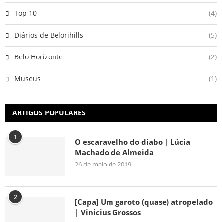
Top 10
(4)
Diários de Belorihills
(5)
Belo Horizonte
(2)
Museus
(1)
ARTIGOS POPULARES
1
O escaravelho do diabo | Lúcia
Machado de Almeida
26 de maio de 2019
2
[Capa] Um garoto (quase) atropelado
| Vinicius Grossos