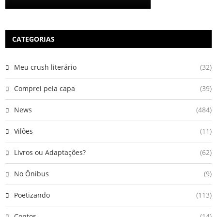
CATEGORIAS
Meu crush literário
(32)
Comprei pela capa
(39)
News
(484)
Vilões
(11)
Livros ou Adaptações?
(62)
No Ônibus
(9)
Poetizando
(113)
Contos
(14)