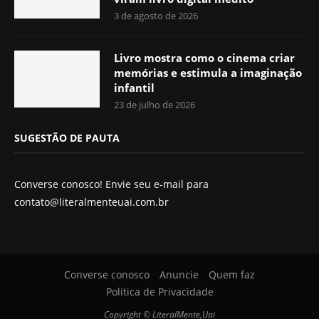
3 de agosto de 2026
Livro mostra como o cinema criar
memórias e estimula a imaginação
infantil
23 de julho de 2026
SUGESTÃO DE PAUTA
Converse conosco! Envie seu e-mail para
contato@literalmenteuai.com.br
Converse conosco
Anuncie
Quem faz
Política de Privacidade
Copyright © LiteralMente,Uai