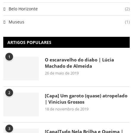
Belo Horizonte
(2)
Museus
(1)
ARTIGOS POPULARES
1
O escaravelho do diabo | Lúcia
Machado de Almeida
26 de maio de 2019
2
[Capa] Um garoto (quase) atropelado
| Vinicius Grossos
18 de novembro de 2019
3
[Capa]Tudo Nela Brilha e Queima |