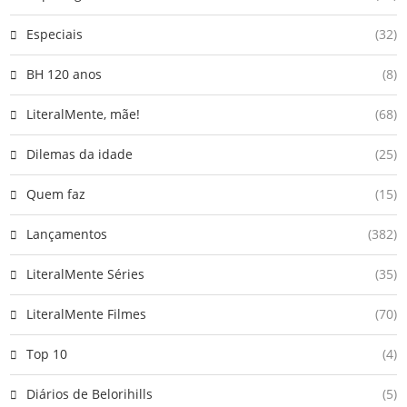
Especiais
(32)
BH 120 anos
(8)
LiteralMente, mãe!
(68)
Dilemas da idade
(25)
Quem faz
(15)
Lançamentos
(382)
LiteralMente Séries
(35)
LiteralMente Filmes
(70)
Top 10
(4)
Diários de Belorihills
(5)