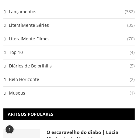
Lançamentos
(382)
LiteralMente Séries
(35)
LiteralMente Filmes
(70)
Top 10
(4)
Diários de Belorihills
(5)
Belo Horizonte
(2)
Museus
(1)
ARTIGOS POPULARES
1
O escaravelho do diabo | Lúcia