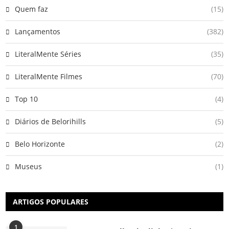
Quem faz
(15)
Lançamentos
(382)
LiteralMente Séries
(35)
LiteralMente Filmes
(70)
Top 10
(4)
Diários de Belorihills
(5)
Belo Horizonte
(2)
Museus
(1)
ARTIGOS POPULARES
1