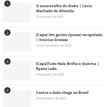
1
O escaravelho do diabo | Lúcia
Machado de Almeida
26 de maio de 2019
2
[Capa] Um garoto (quase) atropelado
| Vinicius Grossos
18 de novembro de 2019
3
[Capa]Tudo Nela Brilha e Queima |
Ryane Leão
4 de janeiro de 2020
4
Contra o Gelo chega ao Brasil
26 de janeiro de 2023