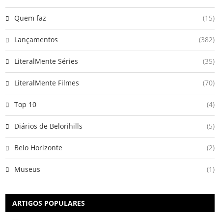
Quem faz
(15)
Lançamentos
(382)
LiteralMente Séries
(35)
LiteralMente Filmes
(70)
Top 10
(4)
Diários de Belorihills
(5)
Belo Horizonte
(2)
Museus
(1)
ARTIGOS POPULARES