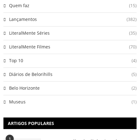
Quem faz
(15)
Lançamentos
(382)
LiteralMente Séries
(35)
LiteralMente Filmes
(70)
Top 10
(4)
Diários de Belorihills
(5)
Belo Horizonte
(2)
Museus
(1)
ARTIGOS POPULARES
1