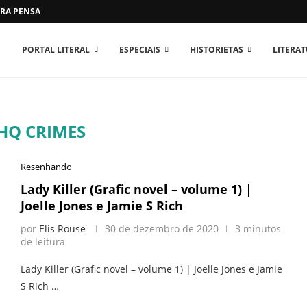
RA PENSAR O MUNDO...
PORTAL LITERAL
ESPECIAIS
HISTORIETAS
LITERA
HQ CRIMES
Resenhando
Lady Killer (Grafic novel – volume 1) |
Joelle Jones e Jamie S Rich
por
Elis Rouse
30 de dezembro de 2020
3 minutos
de leitura
Lady Killer (Grafic novel – volume 1) | Joelle Jones e Jamie
S Rich …