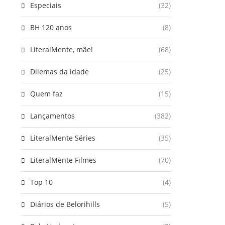
Especiais
(32)
BH 120 anos
(8)
LiteralMente, mãe!
(68)
Dilemas da idade
(25)
Quem faz
(15)
Lançamentos
(382)
LiteralMente Séries
(35)
LiteralMente Filmes
(70)
Top 10
(4)
Diários de Belorihills
(5)