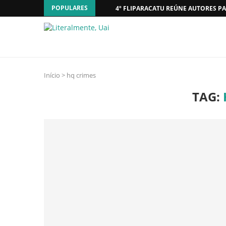
POPULARES
4º FLIPARACATU REÚNE AUTORES PA
Início
>
hq crimes
TAG: