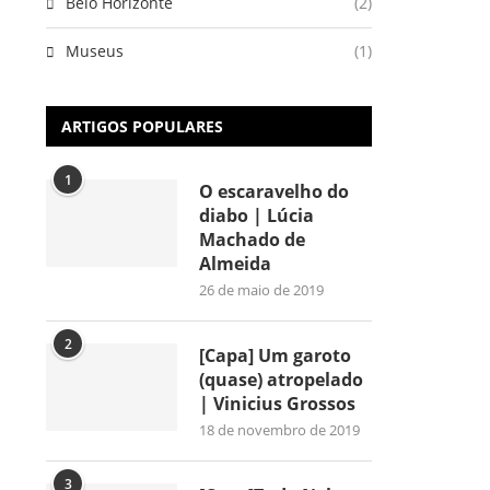
Belo Horizonte
(2)
Museus
(1)
ARTIGOS POPULARES
1
O escaravelho do
diabo | Lúcia
Machado de
Almeida
26 de maio de 2019
2
[Capa] Um garoto
(quase) atropelado
| Vinicius Grossos
18 de novembro de 2019
3