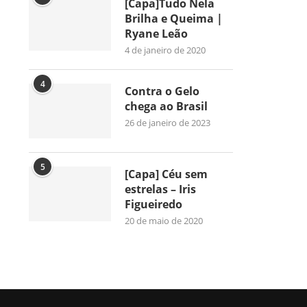
[Capa]Tudo Nela
Brilha e Queima |
Ryane Leão
4 de janeiro de 2020
4
Contra o Gelo
chega ao Brasil
26 de janeiro de 2023
5
[Capa] Céu sem
estrelas – Iris
Figueiredo
20 de maio de 2020