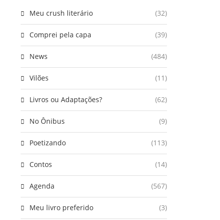
Meu crush literário
(32)
Comprei pela capa
(39)
News
(484)
Vilões
(11)
Livros ou Adaptações?
(62)
No Ônibus
(9)
Poetizando
(113)
Contos
(14)
Agenda
(567)
Meu livro preferido
(3)