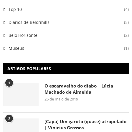
Top 10
(4)
Diários de Belorihills
(5)
Belo Horizonte
(2)
Museus
(1)
ARTIGOS POPULARES
1
O escaravelho do diabo | Lúcia
Machado de Almeida
26 de maio de 2019
2
[Capa] Um garoto (quase) atropelado
| Vinicius Grossos