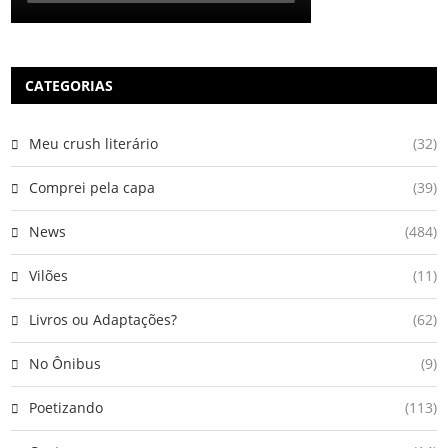
CATEGORIAS
Meu crush literário
(32)
Comprei pela capa
(39)
News
(484)
Vilões
(11)
Livros ou Adaptações?
(62)
No Ônibus
(9)
Poetizando
(113)