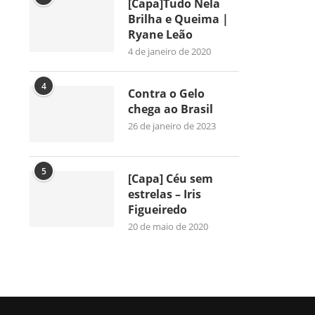
[Capa]Tudo Nela
Brilha e Queima |
Ryane Leão
4 de janeiro de 2020
4
Contra o Gelo
chega ao Brasil
26 de janeiro de 2023
5
[Capa] Céu sem
estrelas – Iris
Figueiredo
20 de maio de 2020