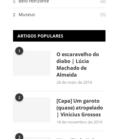
Belo Horizonte
(2)
Museus
(1)
ARTIGOS POPULARES
1
O escaravelho do
diabo | Lúcia
Machado de
Almeida
26 de maio de 2019
2
[Capa] Um garoto
(quase) atropelado
| Vinicius Grossos
18 de novembro de 2019
3