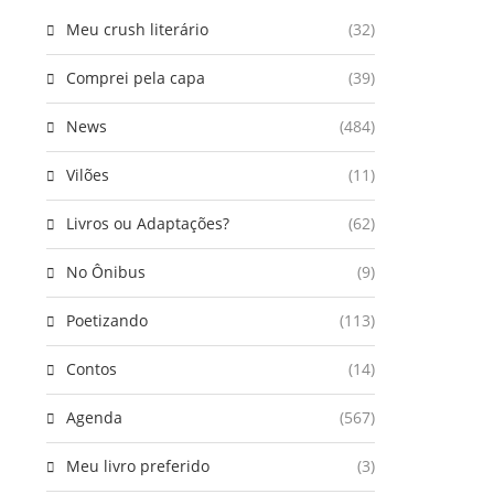
Meu crush literário
(32)
Comprei pela capa
(39)
News
(484)
Vilões
(11)
Livros ou Adaptações?
(62)
No Ônibus
(9)
Poetizando
(113)
Contos
(14)
Agenda
(567)
Meu livro preferido
(3)