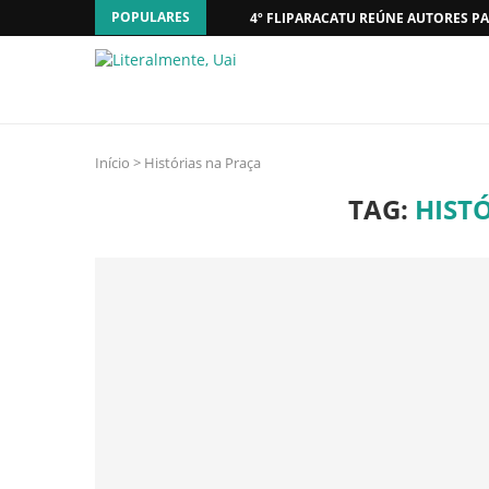
POPULARES
4º FLIPARACATU REÚNE AUTORES PA
Início
>
Histórias na Praça
TAG:
HIST