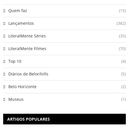
Quem faz
(15)
Lançamentos
(382)
LiteralMente Séries
(35)
LiteralMente Filmes
(70)
Top 10
(4)
Diários de Belorihills
(5)
Belo Horizonte
(2)
Museus
(1)
ARTIGOS POPULARES