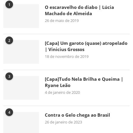
1
O escaravelho do diabo | Lúcia
Machado de Almeida
26 de maio de 2019
2
[Capa] Um garoto (quase) atropelado
| Vinicius Grossos
18 de novembro de 2019
3
[Capa]Tudo Nela Brilha e Queima |
Ryane Leão
4 de janeiro de 2020
4
Contra o Gelo chega ao Brasil
26 de janeiro de 2023