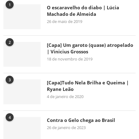
1
O escaravelho do diabo | Lúcia
Machado de Almeida
26 de maio de 2019
2
[Capa] Um garoto (quase) atropelado
| Vinicius Grossos
18 de novembro de 2019
3
[Capa]Tudo Nela Brilha e Queima |
Ryane Leão
4 de janeiro de 2020
4
Contra o Gelo chega ao Brasil
26 de janeiro de 2023