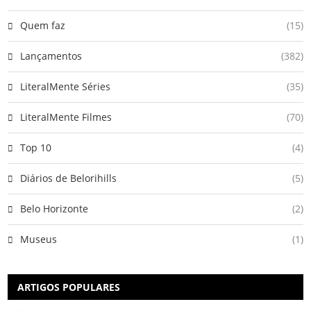
Quem faz
(15)
Lançamentos
(382)
LiteralMente Séries
(35)
LiteralMente Filmes
(70)
Top 10
(4)
Diários de Belorihills
(5)
Belo Horizonte
(2)
Museus
(1)
ARTIGOS POPULARES