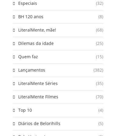
Especiais
(32)
BH 120 anos
(8)
LiteralMente, mãe!
(68)
Dilemas da idade
(25)
Quem faz
(15)
Lançamentos
(382)
LiteralMente Séries
(35)
LiteralMente Filmes
(70)
Top 10
(4)
Diários de Belorihills
(5)