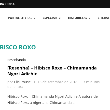
RA PENSAR O MUNDO...
PORTAL LITERAL
ESPECIAIS
HISTORIETAS
LITERA
IBISCO ROXO
Resenhando
[Resenha] – Hibisco Roxo – Chimamanda
Ngozi Adichie
por
Elis Rouse
13 de setembro de 2018
7 minutos
de leitura
Hibisco Roxo – Chimamanda Ngozi Adichie A autora de
Hibisco Roxo, a nigeriana Chimamanda …