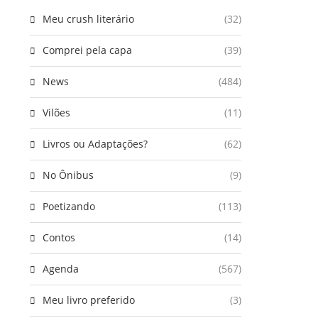
Meu crush literário
(32)
Comprei pela capa
(39)
News
(484)
Vilões
(11)
Livros ou Adaptações?
(62)
No Ônibus
(9)
Poetizando
(113)
Contos
(14)
Agenda
(567)
Meu livro preferido
(3)