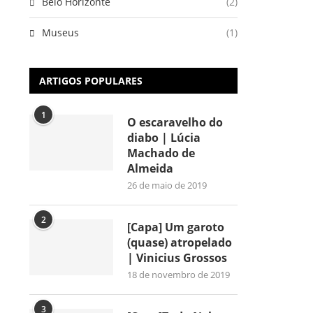
Belo Horizonte
(2)
Museus
(1)
ARTIGOS POPULARES
1
O escaravelho do
diabo | Lúcia
Machado de
Almeida
26 de maio de 2019
2
[Capa] Um garoto
(quase) atropelado
| Vinicius Grossos
18 de novembro de 2019
3