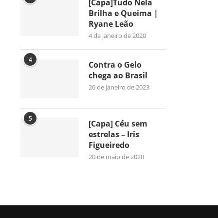
[Capa]Tudo Nela
Brilha e Queima |
Ryane Leão
4 de janeiro de 2020
4
Contra o Gelo
chega ao Brasil
26 de janeiro de 2023
5
[Capa] Céu sem
estrelas – Iris
Figueiredo
20 de maio de 2020