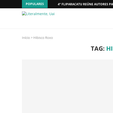
POPULARES
4º FLIPARACATU REÚNE AUTORES PA
Início
>
Hibisco Roxo
TAG:
H