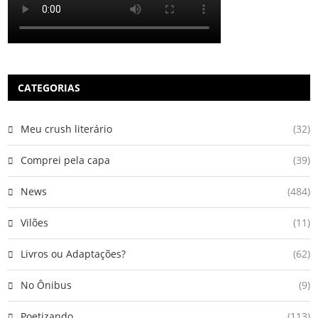
CATEGORIAS
Meu crush literário
(32)
Comprei pela capa
(39)
News
(484)
Vilões
(11)
Livros ou Adaptações?
(62)
No Ônibus
(9)
Poetizando
(113)