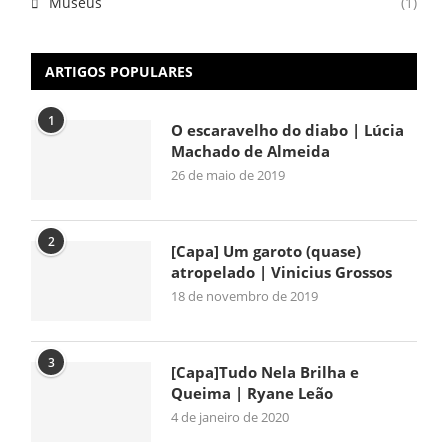
Museus
(1)
ARTIGOS POPULARES
1
O escaravelho do diabo | Lúcia
Machado de Almeida
26 de maio de 2019
2
[Capa] Um garoto (quase)
atropelado | Vinicius Grossos
18 de novembro de 2019
3
[Capa]Tudo Nela Brilha e
Queima | Ryane Leão
4 de janeiro de 2020