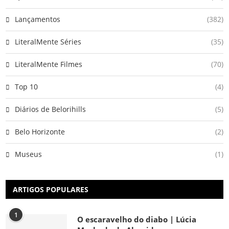
Lançamentos
(382)
LiteralMente Séries
(35)
LiteralMente Filmes
(70)
Top 10
(4)
Diários de Belorihills
(5)
Belo Horizonte
(2)
Museus
(1)
ARTIGOS POPULARES
1
O escaravelho do diabo | Lúcia