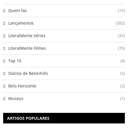
Quem faz
(15)
Lançamentos
(382)
LiteralMente Séries
(35)
LiteralMente Filmes
(70)
Top 10
(4)
Diários de Belorihills
(5)
Belo Horizonte
(2)
Museus
(1)
ARTIGOS POPULARES