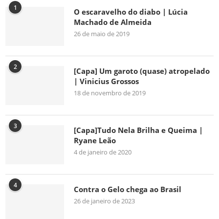
1
O escaravelho do diabo | Lúcia
Machado de Almeida
26 de maio de 2019
2
[Capa] Um garoto (quase) atropelado
| Vinicius Grossos
18 de novembro de 2019
3
[Capa]Tudo Nela Brilha e Queima |
Ryane Leão
4 de janeiro de 2020
4
Contra o Gelo chega ao Brasil
26 de janeiro de 2023