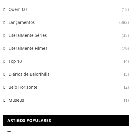
Quem faz
(15)
Lançamentos
(382)
LiteralMente Séries
(35)
LiteralMente Filmes
(70)
Top 10
(4)
Diários de Belorihills
(5)
Belo Horizonte
(2)
Museus
(1)
ARTIGOS POPULARES