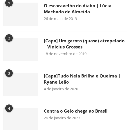
1
O escaravelho do diabo | Lúcia
Machado de Almeida
26 de maio de 2019
2
[Capa] Um garoto (quase) atropelado
| Vinicius Grossos
18 de novembro de 2019
3
[Capa]Tudo Nela Brilha e Queima |
Ryane Leão
4 de janeiro de 2020
4
Contra o Gelo chega ao Brasil
26 de janeiro de 2023