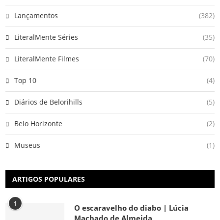
Lançamentos
(382)
LiteralMente Séries
(35)
LiteralMente Filmes
(70)
Top 10
(4)
Diários de Belorihills
(5)
Belo Horizonte
(2)
Museus
(1)
ARTIGOS POPULARES
1
O escaravelho do diabo | Lúcia
Machado de Almeida