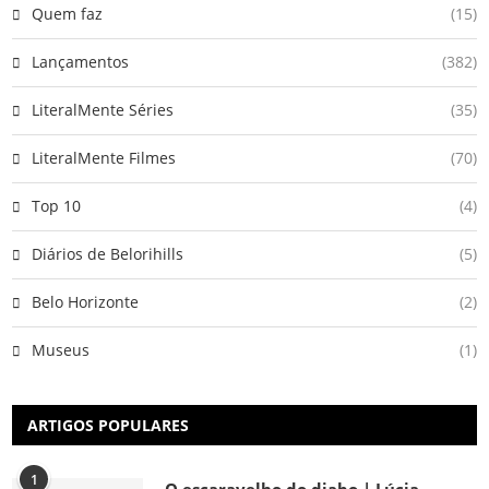
Quem faz
(15)
Lançamentos
(382)
LiteralMente Séries
(35)
LiteralMente Filmes
(70)
Top 10
(4)
Diários de Belorihills
(5)
Belo Horizonte
(2)
Museus
(1)
ARTIGOS POPULARES
1