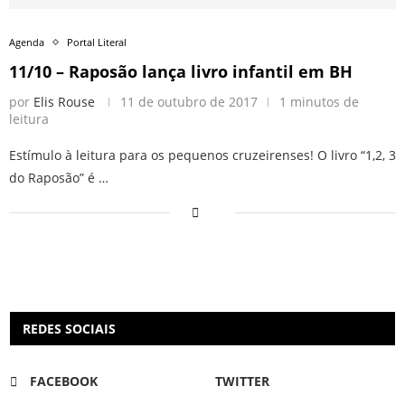
Agenda
Portal Literal
11/10 – Raposão lança livro infantil em BH
por
Elis Rouse
11 de outubro de 2017
1 minutos de
leitura
Estímulo à leitura para os pequenos cruzeirenses! O livro “1,2, 3
do Raposão” é …
REDES SOCIAIS
FACEBOOK
TWITTER