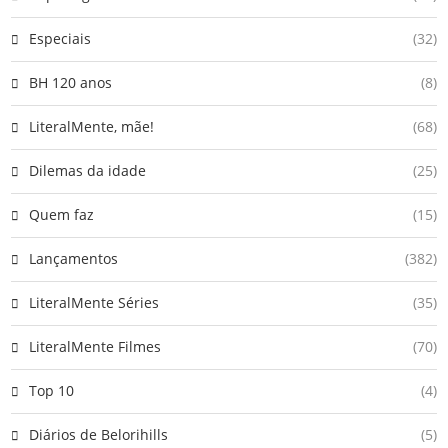
Especiais
(32)
BH 120 anos
(8)
LiteralMente, mãe!
(68)
Dilemas da idade
(25)
Quem faz
(15)
Lançamentos
(382)
LiteralMente Séries
(35)
LiteralMente Filmes
(70)
Top 10
(4)
Diários de Belorihills
(5)