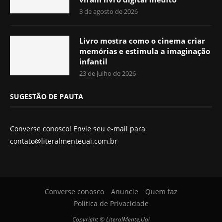
3 de agosto de 2026
Livro mostra como o cinema criar
memórias e estimula a imaginação
infantil
23 de julho de 2026
SUGESTÃO DE PAUTA
Converse conosco! Envie seu e-mail para
contato@literalmenteuai.com.br
Converse conosco
Anuncie
Quem faz
Política de Privacidade
Copyright © LiteralMente,Uai