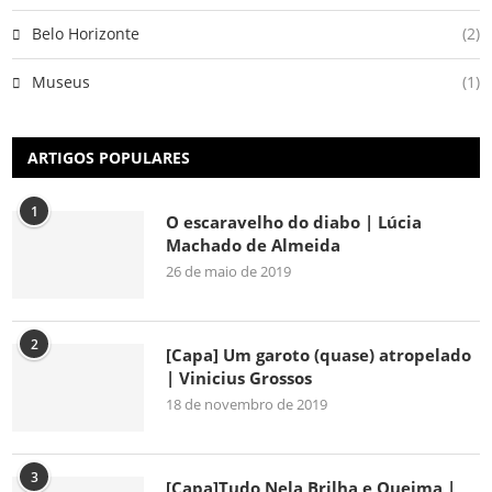
Belo Horizonte
(2)
Museus
(1)
ARTIGOS POPULARES
1
O escaravelho do diabo | Lúcia
Machado de Almeida
26 de maio de 2019
2
[Capa] Um garoto (quase) atropelado
| Vinicius Grossos
18 de novembro de 2019
3
[Capa]Tudo Nela Brilha e Queima |