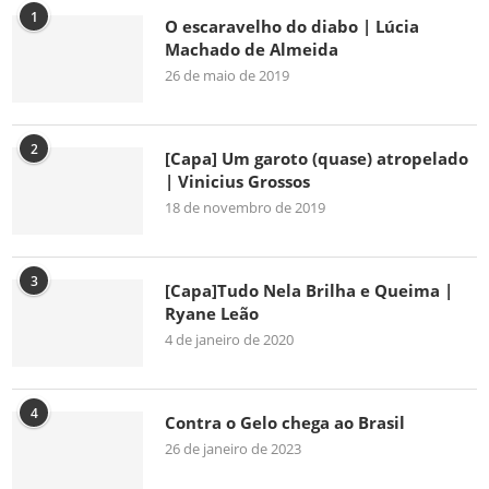
1
O escaravelho do diabo | Lúcia
Machado de Almeida
26 de maio de 2019
2
[Capa] Um garoto (quase) atropelado
| Vinicius Grossos
18 de novembro de 2019
3
[Capa]Tudo Nela Brilha e Queima |
Ryane Leão
4 de janeiro de 2020
4
Contra o Gelo chega ao Brasil
26 de janeiro de 2023