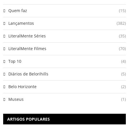
Quem faz
(15)
Lançamentos
(382)
LiteralMente Séries
(35)
LiteralMente Filmes
(70)
Top 10
(4)
Diários de Belorihills
(5)
Belo Horizonte
(2)
Museus
(1)
ARTIGOS POPULARES