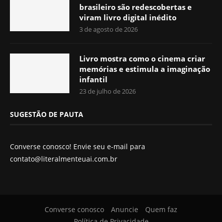
brasileiro são redescobertas e
viram livro digital inédito
3 de agosto de 2026
Livro mostra como o cinema criar
memórias e estimula a imaginação
infantil
23 de julho de 2026
SUGESTÃO DE PAUTA
Converse conosco! Envie seu e-mail para
contato@literalmenteuai.com.br
Converse conosco
Anuncie
Quem faz
Política de Privacidade