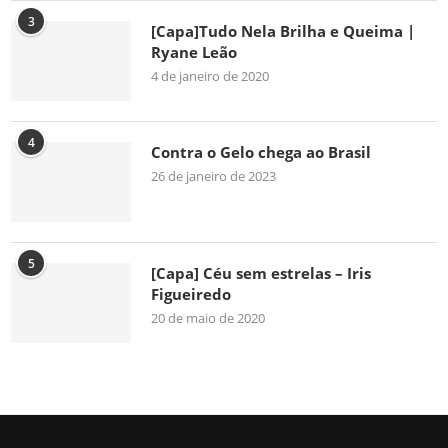
3
[Capa]Tudo Nela Brilha e Queima |
Ryane Leão
4 de janeiro de 2020
4
Contra o Gelo chega ao Brasil
26 de janeiro de 2023
5
[Capa] Céu sem estrelas – Iris
Figueiredo
20 de maio de 2020