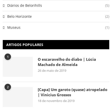
Diários de Belorihills
(5)
Belo Horizonte
(2)
Museus
(1)
ARTIGOS POPULARES
1
O escaravelho do diabo | Lúcia
Machado de Almeida
26 de maio de 2019
2
[Capa] Um garoto (quase) atropelado
| Vinicius Grossos
18 de novembro de 2019