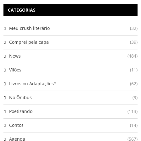
CATEGORIAS
Meu crush literário
(32)
Comprei pela capa
(39)
News
(484)
Vilões
(11)
Livros ou Adaptações?
(62)
No Ônibus
(9)
Poetizando
(113)
Contos
(14)
Agenda
(567)