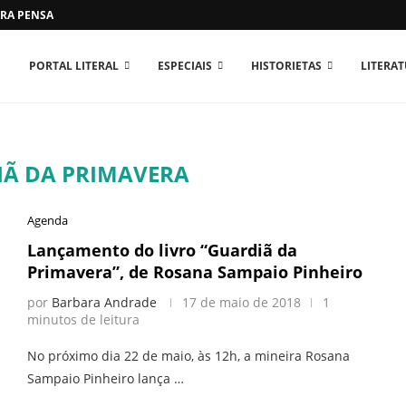
RA PENSAR O MUNDO...
PORTAL LITERAL
ESPECIAIS
HISTORIETAS
LITERA
Ã DA PRIMAVERA
Agenda
Lançamento do livro “Guardiã da
Primavera”, de Rosana Sampaio Pinheiro
por
Barbara Andrade
17 de maio de 2018
1
minutos de leitura
No próximo dia 22 de maio, às 12h, a mineira Rosana
Sampaio Pinheiro lança …