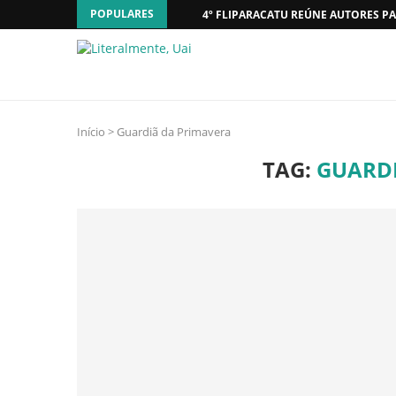
POPULARES
4º FLIPARACATU REÚNE AUTORES PA
Início
>
Guardiã da Primavera
TAG:
GUARDI