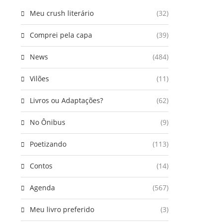
Meu crush literário
(32)
Comprei pela capa
(39)
News
(484)
Vilões
(11)
Livros ou Adaptações?
(62)
No Ônibus
(9)
Poetizando
(113)
Contos
(14)
Agenda
(567)
Meu livro preferido
(3)