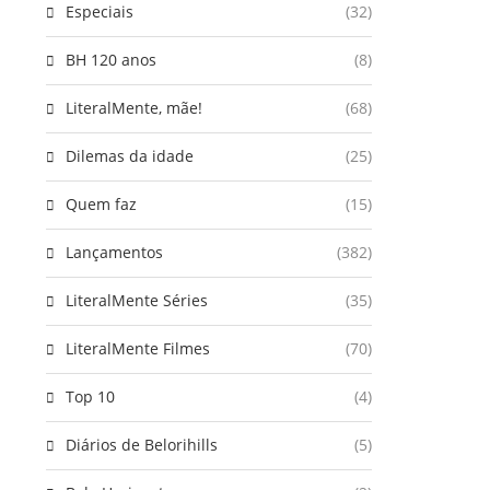
Especiais
(32)
BH 120 anos
(8)
LiteralMente, mãe!
(68)
Dilemas da idade
(25)
Quem faz
(15)
Lançamentos
(382)
LiteralMente Séries
(35)
LiteralMente Filmes
(70)
Top 10
(4)
Diários de Belorihills
(5)