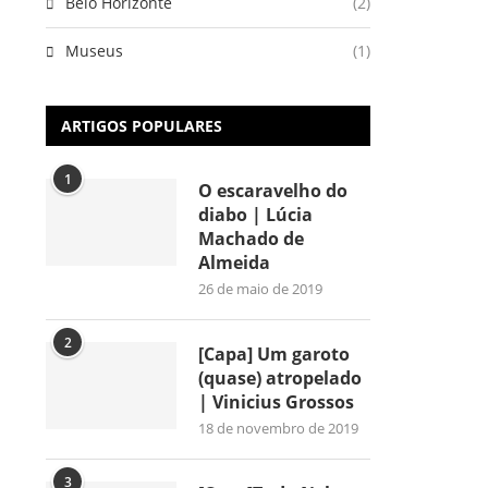
Belo Horizonte
(2)
Museus
(1)
ARTIGOS POPULARES
1
O escaravelho do
diabo | Lúcia
Machado de
Almeida
26 de maio de 2019
2
[Capa] Um garoto
(quase) atropelado
| Vinicius Grossos
18 de novembro de 2019
3