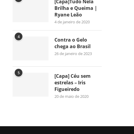
[Capa]Tudo Nela
Brilha e Queima |
Ryane Leão
4 de janeiro de 2020
4
Contra o Gelo
chega ao Brasil
26 de janeiro de 2023
5
[Capa] Céu sem
estrelas – Iris
Figueiredo
20 de maio de 2020