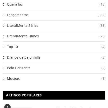
Quem faz
(15)
Lançamentos
(382)
LiteralMente Séries
(35)
LiteralMente Filmes
(70)
Top 10
(4)
Diários de Belorihills
(5)
Belo Horizonte
(2)
Museus
(1)
ARTIGOS POPULARES
1