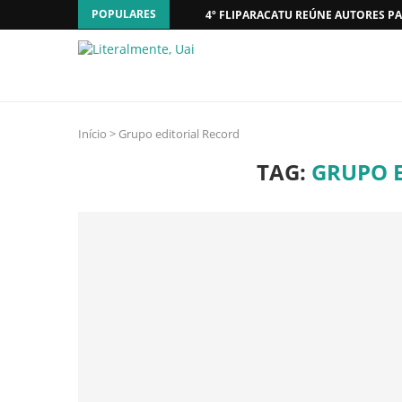
POPULARES
4º FLIPARACATU REÚNE AUTORES PA
Início
>
Grupo editorial Record
TAG:
GRUPO 