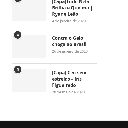
[Capa]Tudo Nela
Brilha e Queima |
Ryane Leão
4 de janeiro de 2020
4
Contra o Gelo
chega ao Brasil
26 de janeiro de 2023
5
[Capa] Céu sem
estrelas – Iris
Figueiredo
20 de maio de 2020