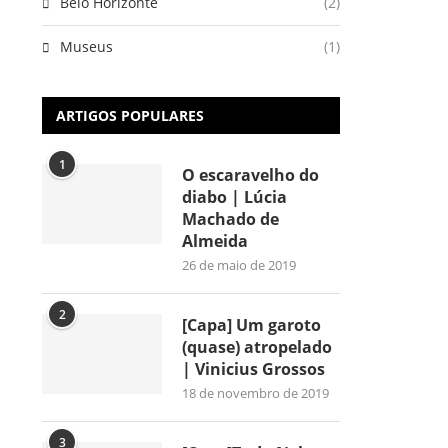
Belo Horizonte
(2)
Museus
(1)
ARTIGOS POPULARES
1
O escaravelho do
diabo | Lúcia
Machado de
Almeida
26 de maio de 2019
2
[Capa] Um garoto
(quase) atropelado
| Vinicius Grossos
18 de novembro de 2019
3