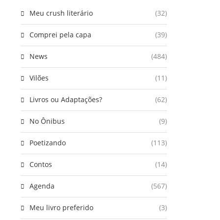
Meu crush literário
(32)
Comprei pela capa
(39)
News
(484)
Vilões
(11)
Livros ou Adaptações?
(62)
No Ônibus
(9)
Poetizando
(113)
Contos
(14)
Agenda
(567)
Meu livro preferido
(3)