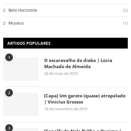
Belo Horizonte
(2)
Museus
(1)
ARTIGOS POPULARES
1
O escaravelho do diabo | Lúcia
Machado de Almeida
26 de maio de 2019
2
[Capa] Um garoto (quase) atropelado
| Vinicius Grossos
18 de novembro de 2019
3
[Capa]Tudo Nela Brilha e Queima |