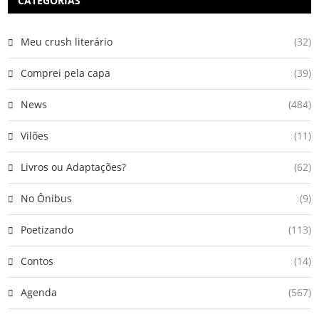
CATEGORIAS
Meu crush literário
(32)
Comprei pela capa
(39)
News
(484)
Vilões
(11)
Livros ou Adaptações?
(62)
No Ônibus
(9)
Poetizando
(113)
Contos
(14)
Agenda
(567)