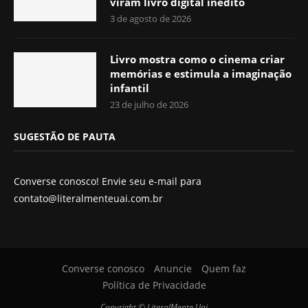
viram livro digital inédito
3 de agosto de 2026
Livro mostra como o cinema criar
memórias e estimula a imaginação
infantil
23 de julho de 2026
SUGESTÃO DE PAUTA
Converse conosco! Envie seu e-mail para
contato@literalmenteuai.com.br
Converse conosco
Anuncie
Quem faz
Política de Privacidade
Copyright © LiteralMente,Uai