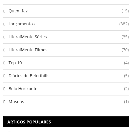
Quem faz
(15)
Lançamentos
(382)
LiteralMente Séries
(35)
LiteralMente Filmes
(70)
Top 10
(4)
Diários de Belorihills
(5)
Belo Horizonte
(2)
Museus
(1)
ARTIGOS POPULARES