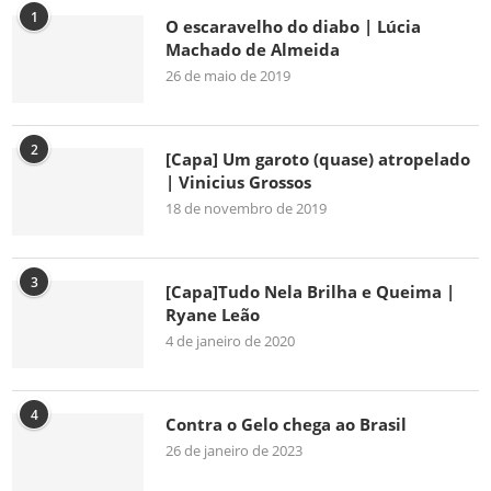
1
O escaravelho do diabo | Lúcia
Machado de Almeida
26 de maio de 2019
2
[Capa] Um garoto (quase) atropelado
| Vinicius Grossos
18 de novembro de 2019
3
[Capa]Tudo Nela Brilha e Queima |
Ryane Leão
4 de janeiro de 2020
4
Contra o Gelo chega ao Brasil
26 de janeiro de 2023