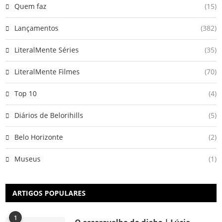
Quem faz
(15)
Lançamentos
(382)
LiteralMente Séries
(35)
LiteralMente Filmes
(70)
Top 10
(4)
Diários de Belorihills
(5)
Belo Horizonte
(2)
Museus
(1)
ARTIGOS POPULARES
1