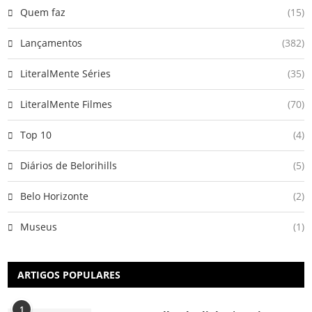
Quem faz
(15)
Lançamentos
(382)
LiteralMente Séries
(35)
LiteralMente Filmes
(70)
Top 10
(4)
Diários de Belorihills
(5)
Belo Horizonte
(2)
Museus
(1)
ARTIGOS POPULARES
1