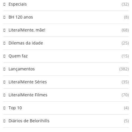
Especiais
(32)
BH 120 anos
(8)
LiteralMente, mãe!
(68)
Dilemas da idade
(25)
Quem faz
(15)
Lançamentos
(382)
LiteralMente Séries
(35)
LiteralMente Filmes
(70)
Top 10
(4)
Diários de Belorihills
(5)