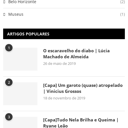
Belo Horizonte
(2)
Museus
(1)
ARTIGOS POPULARES
1
O escaravelho do diabo | Lúcia
Machado de Almeida
26 de maio de 2019
2
[Capa] Um garoto (quase) atropelado
| Vinicius Grossos
18 de novembro de 2019
3
[Capa]Tudo Nela Brilha e Queima |
Ryane Leão