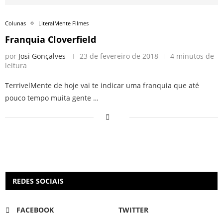
Colunas
LiteralMente Filmes
Franquia Cloverfield
por
Josi Gonçalves
23 de fevereiro de 2018
4 minutos de
leitura
TerrivelMente de hoje vai te indicar uma franquia que até
pouco tempo muita gente …
REDES SOCIAIS
FACEBOOK
TWITTER