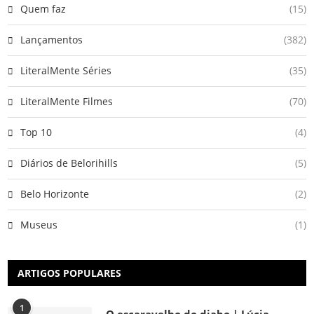
Quem faz
(15)
Lançamentos
(382)
LiteralMente Séries
(35)
LiteralMente Filmes
(70)
Top 10
(4)
Diários de Belorihills
(5)
Belo Horizonte
(2)
Museus
(1)
ARTIGOS POPULARES
1