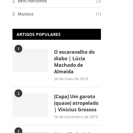
Belo Horizonte
(2)
Museus
(1)
ARTIGOS POPULARES
1
O escaravelho do
diabo | Lúcia
Machado de
Almeida
26 de maio de 2019
2
[Capa] Um garoto
(quase) atropelado
| Vinicius Grossos
18 de novembro de 2019
3