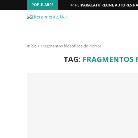
POPULARES
4º FLIPARACATU REÚNE AUTORES PA
Início
>
Fragmentos filosóficos do horror
TAG:
FRAGMENTOS F