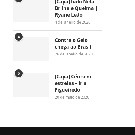
[Capa]Tudo Nela
Brilha e Queima |
Ryane Leão
4 de janeiro de 2020
4
Contra o Gelo
chega ao Brasil
26 de janeiro de 2023
5
[Capa] Céu sem
estrelas – Iris
Figueiredo
20 de maio de 2020