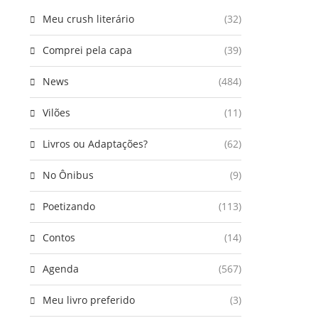
Meu crush literário
(32)
Comprei pela capa
(39)
News
(484)
Vilões
(11)
Livros ou Adaptações?
(62)
No Ônibus
(9)
Poetizando
(113)
Contos
(14)
Agenda
(567)
Meu livro preferido
(3)