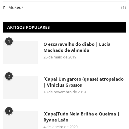
Museus
(1)
ARTIGOS POPULARES
1
O escaravelho do diabo | Lúcia
Machado de Almeida
26 de maio de 2019
2
[Capa] Um garoto (quase) atropelado
| Vinicius Grossos
18 de novembro de 2019
3
[Capa]Tudo Nela Brilha e Queima |
Ryane Leão
4 de janeiro de 2020