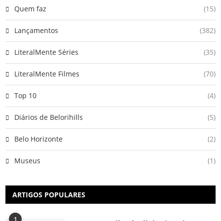
Quem faz
(15)
Lançamentos
(382)
LiteralMente Séries
(35)
LiteralMente Filmes
(70)
Top 10
(4)
Diários de Belorihills
(5)
Belo Horizonte
(2)
Museus
(1)
ARTIGOS POPULARES
1