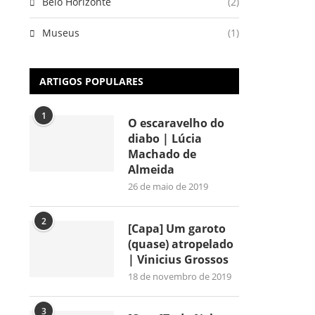
Belo Horizonte
(2)
Museus
(1)
ARTIGOS POPULARES
1
O escaravelho do
diabo | Lúcia
Machado de
Almeida
26 de maio de 2019
2
[Capa] Um garoto
(quase) atropelado
| Vinicius Grossos
18 de novembro de 2019
3