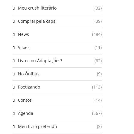
Meu crush literário
(32)
Comprei pela capa
(39)
News
(484)
Vilões
(11)
Livros ou Adaptações?
(62)
No Ônibus
(9)
Poetizando
(113)
Contos
(14)
Agenda
(567)
Meu livro preferido
(3)