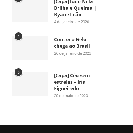
[Capa]Tudo Nela
Brilha e Queima |
Ryane Leão
4 de janeiro de 2020
4
Contra o Gelo
chega ao Brasil
26 de janeiro de 2023
5
[Capa] Céu sem
estrelas – Iris
Figueiredo
20 de maio de 2020