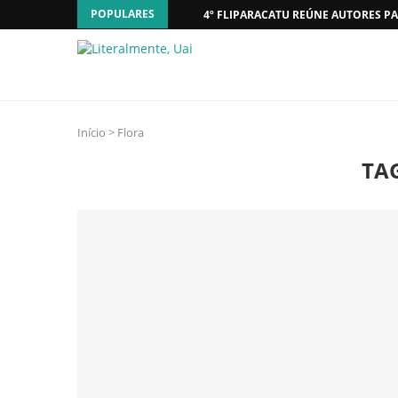
POPULARES
4º FLIPARACATU REÚNE AUTORES PA
Início
>
Flora
TA