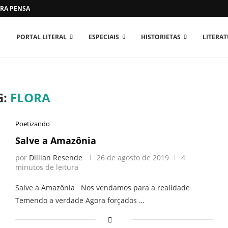
RA PENSAR O MUNDO...
PORTAL LITERAL
ESPECIAIS
HISTORIETAS
LITERA
G:
FLORA
Poetizando
Salve a Amazônia
por
Dillian Resende
26 de agosto de 2019
4
minutos de leitura
Salve a Amazônia Nos vendamos para a realidade
Temendo a verdade Agora forçados …