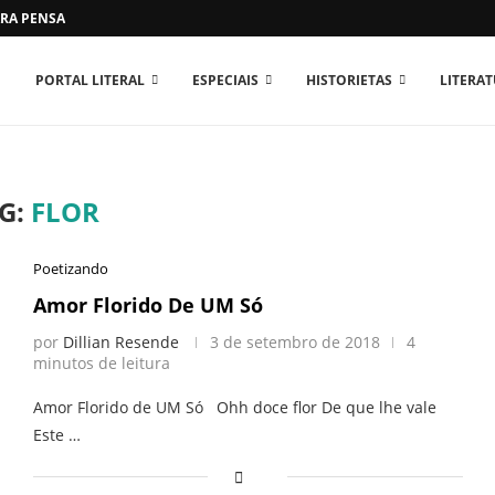
RA PENSAR O MUNDO...
PORTAL LITERAL
ESPECIAIS
HISTORIETAS
LITERA
G:
FLOR
Poetizando
Amor Florido De UM Só
por
Dillian Resende
3 de setembro de 2018
4
minutos de leitura
Amor Florido de UM Só Ohh doce flor De que lhe vale
Este …