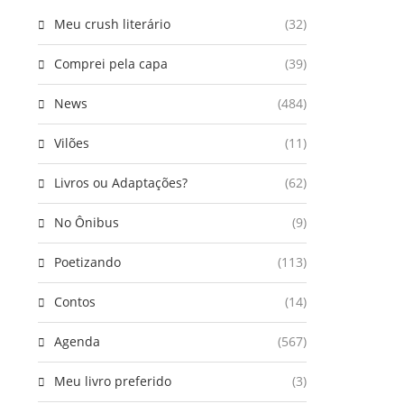
Meu crush literário
(32)
Comprei pela capa
(39)
News
(484)
Vilões
(11)
Livros ou Adaptações?
(62)
No Ônibus
(9)
Poetizando
(113)
Contos
(14)
Agenda
(567)
Meu livro preferido
(3)