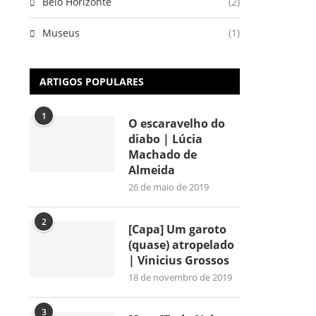
Belo Horizonte
(2)
Museus
(1)
ARTIGOS POPULARES
1
O escaravelho do
diabo | Lúcia
Machado de
Almeida
26 de maio de 2019
2
[Capa] Um garoto
(quase) atropelado
| Vinicius Grossos
18 de novembro de 2019
3