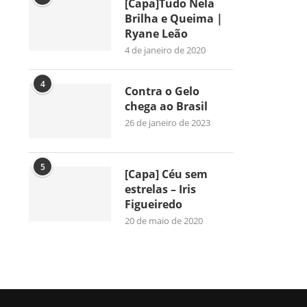
[Capa]Tudo Nela
Brilha e Queima |
Ryane Leão
4 de janeiro de 2020
4
Contra o Gelo
chega ao Brasil
26 de janeiro de 2023
5
[Capa] Céu sem
estrelas – Iris
Figueiredo
20 de maio de 2020