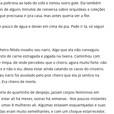
na poltrona ao lado do sofá e tomou outro gole. Ela também
ois de alguns minutos de conversa sobre orquídeas e coleções
ue precisava ir pra casa, mas antes queria ver a flor.
m pouco de água e deixei em cima da pia. Pode ir lá, só seguir
heiro fétido invadiu seu nariz. Algo que ela não conseguiu
esto de carne estragada e jogada na lixeira. Caminhou com
limpa, de onde percebeu que o cheiro, agora muito forte, não
ás e não o viu, devia estar ainda catando os cacos do cinzeiro.
eu nariz foi assolado pelo pior cheiro que ela já sentira na
 Era cheiro de morte.
porta do quartinho de despejo, jaziam corpos femininos em
estar ali há meses, outras há semanas. Nos poucos instantes
 umas 8 mulheres ali. Algumas estavam esquartejadas e suas
Todas eram muito semelhantes, e com um choque estarrecedor,