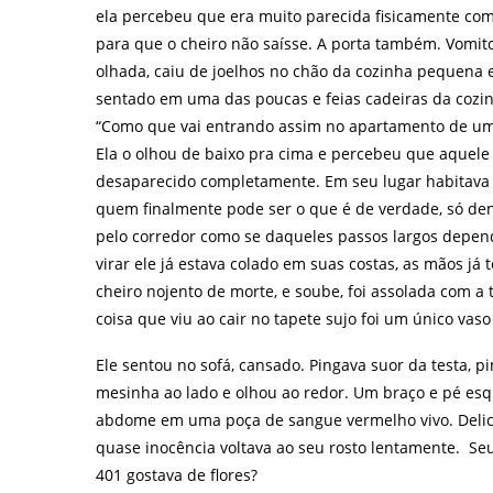
ela percebeu que era muito parecida fisicamente com
para que o cheiro não saísse. A porta também. Vomi
olhada, caiu de joelhos no chão da cozinha pequena 
sentado em uma das poucas e feias cadeiras da cozinh
“Como que vai entrando assim no apartamento de um
Ela o olhou de baixo pra cima e percebeu que aquel
desaparecido completamente. Em seu lugar habitava 
quem finalmente pode ser o que é de verdade, só den
pelo corredor como se daqueles passos largos depend
virar ele já estava colado em suas costas, as mãos já
cheiro nojento de morte, e soube, foi assolada com a 
coisa que viu ao cair no tapete sujo foi um único vaso
Ele sentou no sofá, cansado. Pingava suor da testa, 
mesinha ao lado e olhou ao redor. Um braço e pé esq
abdome em uma poça de sangue vermelho vivo. Delici
quase inocência voltava ao seu rosto lentamente. Se
401 gostava de flores?