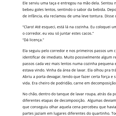
Ele serviu uma taça e entregou na mão dela. Sentou 
bebeu goles lentos, sentindo o sabor da bebida. Dep
de infância, ela reclamou de uma leve tontura. Disse q
“Claro! Até esqueci, está lá na cozinha. Eu coloquei u
o corredor, eu vou só juntar estes cacos.”
“Dá licença.”
Ela seguiu pelo corredor e nos primeiros passos um c
identificar de imediato. Muito possivelmente algum r
passos cada vez mais lentos numa cozinha pequena e 
estava vindo. Vinha da área de lavar. Ela olhou pra tr
Abriu a porta devagar, tendo que fazer certa força e s
vida. Era cheiro de podridão, carne em decomposição.
No chão, dentro do tanque de lavar roupa, atrás da 
diferentes etapas de decomposição. Algumas deviam 
que conseguiu olhar aquela cena percebeu que havia
partes jaziam em lugares diferentes do quartinho. 