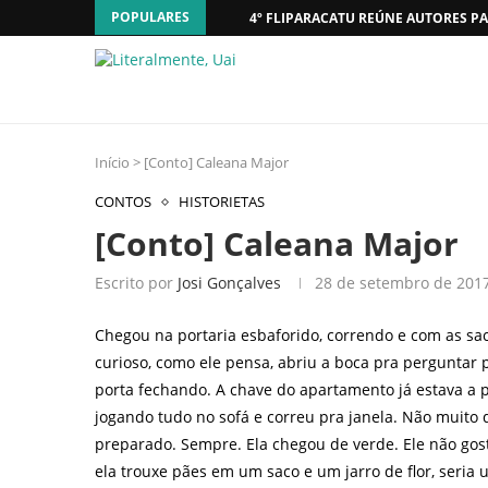
POPULARES
4º FLIPARACATU REÚNE AUTORES PA
Início
>
[Conto] Caleana Major
CONTOS
HISTORIETAS
[Conto] Caleana Major
Escrito por
Josi Gonçalves
28 de setembro de 201
Chegou na portaria esbaforido, correndo e com as sac
curioso, como ele pensa, abriu a boca pra perguntar p
porta fechando. A chave do apartamento já estava a p
jogando tudo no sofá e correu pra janela. Não muito
preparado. Sempre. Ela chegou de verde. Ele não gost
ela trouxe pães em um saco e um jarro de flor, seri