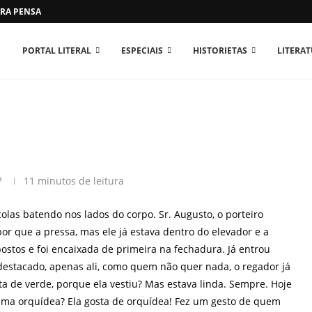
RA PENSAR O MUNDO...
PORTAL LITERAL
ESPECIAIS
HISTORIETAS
LITERA
7
11 minutos de leitura
olas batendo nos lados do corpo. Sr. Augusto, o porteiro
or que a pressa, mas ele já estava dentro do elevador e a
ostos e foi encaixada de primeira na fechadura. Já entrou
 destacado, apenas ali, como quem não quer nada, o regador já
a de verde, porque ela vestiu? Mas estava linda. Sempre. Hoje
a uma orquídea? Ela gosta de orquídea! Fez um gesto de quem