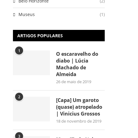
Belo Horizonte
(2)
Museus
(1)
ARTIGOS POPULARES
1
O escaravelho do
diabo | Lúcia
Machado de
Almeida
26 de maio de 2019
2
[Capa] Um garoto
(quase) atropelado
| Vinicius Grossos
18 de novembro de 2019
3