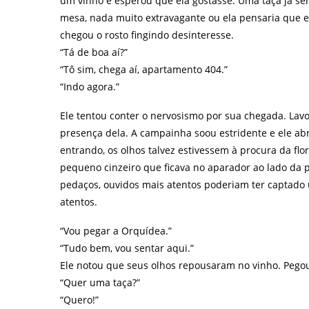
um vinho e esperou que ela gostasse. Uma taça já se
mesa, nada muito extravagante ou ela pensaria que ele
chegou o rosto fingindo desinteresse.
“Tá de boa aí?”
“Tô sim, chega aí, apartamento 404.”
“Indo agora.”
Ele tentou conter o nervosismo por sua chegada. Lav
presença dela. A campainha soou estridente e ele abr
entrando, os olhos talvez estivessem à procura da flo
pequeno cinzeiro que ficava no aparador ao lado da
pedaços, ouvidos mais atentos poderiam ter captado
atentos.
“Vou pegar a Orquídea.”
“Tudo bem, vou sentar aqui.”
Ele notou que seus olhos repousaram no vinho. Pegou
“Quer uma taça?”
“Quero!”