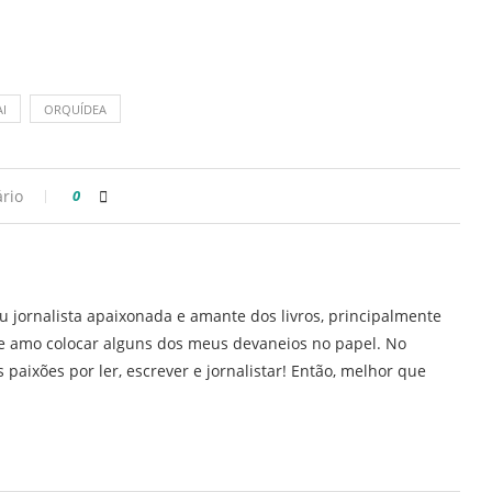
I
ORQUÍDEA
rio
0
u jornalista apaixonada e amante dos livros, principalmente
H e amo colocar alguns dos meus devaneios no papel. No
 paixões por ler, escrever e jornalistar! Então, melhor que