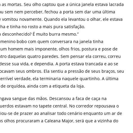
 as mortas. Seu olho captou que a única janela estava lacrada
tou sem nem perceber, fechou a porta sem dar uma última
e vomitou novamente. Quando ela levantou o olhar, ele estava
a e tinha no rosto a mais pura satisfação.
 desconhecido? É muito burra mesmo.”
e menino bobo com quem conversara na janela tinha
um homem mais imponente, olhos frios, postura e pose de
tro daquelas quatro paredes. Sem pensar ela correu, correu
esse sua vida, e dependia. A porta estava trancada e ao se
 tocavam seus ombros. Ela sentiu a pressão de seus braços, seu
terrível verdade, ela terminaria naquele quartinho. A última
 de orquídea, ainda com a etiqueta da loja.
pingava sangue das mãos. Descansou a faca de caça na
uerdos estavam no tapete central. No corredor repousava o
ou-se de prazer ao analisar todo cenário enquanto um ar de
us olhos procuraram a Caleana Major, será que a vizinha do