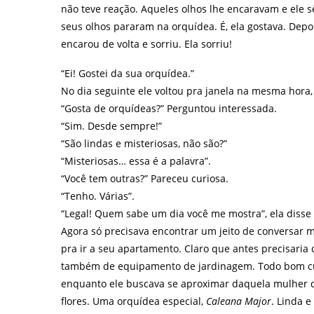
não teve reação. Aqueles olhos lhe encaravam e ele se
seus olhos pararam na orquídea. É, ela gostava. Depoi
encarou de volta e sorriu. Ela sorriu!
“Ei! Gostei da sua orquídea.”
No dia seguinte ele voltou pra janela na mesma hora
“Gosta de orquídeas?” Perguntou interessada.
“Sim. Desde sempre!”
“São lindas e misteriosas, não são?”
“Misteriosas… essa é a palavra”.
“Você tem outras?” Pareceu curiosa.
“Tenho. Várias”.
“Legal! Quem sabe um dia você me mostra”, ela disse
Agora só precisava encontrar um jeito de conversar 
pra ir a seu apartamento. Claro que antes precisaria
também de equipamento de jardinagem. Todo bom cu
enquanto ele buscava se aproximar daquela mulher qu
flores. Uma orquídea especial,
Caleana Major
. Linda e