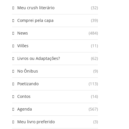
Meu crush literário
(32)
Comprei pela capa
(39)
News
(484)
Vilões
(11)
Livros ou Adaptações?
(62)
No Ônibus
(9)
Poetizando
(113)
Contos
(14)
Agenda
(567)
Meu livro preferido
(3)