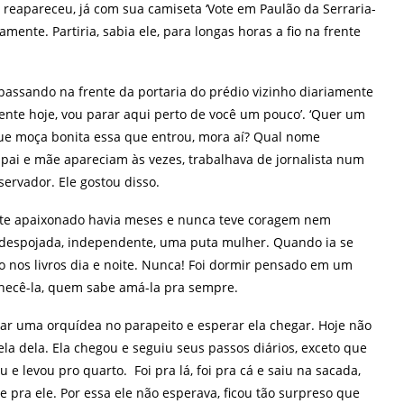
ela reapareceu, já com sua camiseta ‘Vote em Paulão da Serraria-
ente. Partiria, sabia ele, para longas horas a fio na frente
passando na frente da portaria do prédio vizinho diariamente
uente hoje, vou parar aqui perto de você um pouco’. ‘Quer um
 ‘Que moça bonita essa que entrou, mora aí? Qual nome
ai e mãe apareciam às vezes, trabalhava de jornalista num
servador. Ele gostou disso.
nte apaixonado havia meses e nunca teve coragem nem
a despojada, independente, uma puta mulher. Quando ia se
ado nos livros dia e noite. Nunca! Foi dormir pensado em um
onhecê-la, quem sabe amá-la pra sempre.
car uma orquídea no parapeito e esperar ela chegar. Hoje não
anela dela. Ela chegou e seguiu seus passos diários, exceto que
 e levou pro quarto. Foi pra lá, foi pra cá e saiu na sacada,
 pra ele. Por essa ele não esperava, ficou tão surpreso que