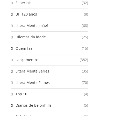
Especiais
(32)
BH 120 anos
(8)
LiteralMente, mãe!
(68)
Dilemas da idade
(25)
Quem faz
(15)
Lançamentos
(382)
LiteralMente Séries
(35)
LiteralMente Filmes
(70)
Top 10
(4)
Diários de Belorihills
(5)