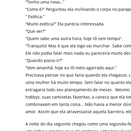
“Tenho uma nova…”
“Como é?” Perguntou ela inclinando o corpo no parape
“ Exótica.”
“Muito exótica?” Ela parecia interessada.
“Que ver?”
“Quem sabe uma outra hora, hoje tô sem tempo”.
“Tranquilo! Mas é que ela logo vai murchar. Sabe com
Ele não podia falar mais nada ou pareceria muito dese
“Quando posso ir?”
“Vem amanhã, hoje eu tô meio agarrado aqui.”
Precisava pensar no que faria quando ela chegasse, c
uma mulher há muito tempo. Sem falar no quanto ela 
estragaria todo seu planejamento de meses. Mesmo de
hobbys, suas camisetas favoritas, a caneca que ela to
combinavam em tanta coisa… Não havia a menor dúvid
amor. Assim que ela atravessasse aquela barreira, el
A noite do dia seguinte chegou como uma segunda-fe