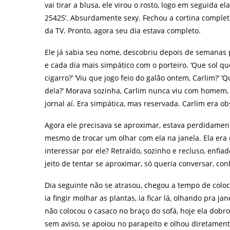
vai tirar a blusa, ele virou o rosto, logo em seguida 
25425’. Absurdamente sexy. Fechou a cortina completam
da TV. Pronto, agora seu dia estava completo.
Ele já sabia seu nome, descobriu depois de semanas 
e cada dia mais simpático com o porteiro. ‘Que sol q
cigarro?’ ‘Viu que jogo feio do galão ontem, Carlim?’
dela?’
Morava sozinha, Carlim nunca viu com homem, p
jornal aí. Era simpática, mas reservada. Carlim era ob
Agora ele precisava se aproximar, estava perdidame
mesmo de trocar um olhar com ela na janela. Ela er
interessar por ele? Retraído, sozinho e recluso, enfi
jeito de tentar se aproximar, só queria conversar, c
Dia seguinte não se atrasou, chegou a tempo de colo
ia fingir molhar as plantas, ia ficar lá, olhando pra j
não colocou o casaco no braço do sofá, hoje ela dobrou
sem aviso, se apoiou no parapeito e olhou diretamente