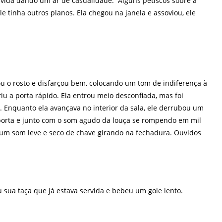
rvida dando um ar de casualidade. Alguns petiscos sobre a
 tinha outros planos. Ela chegou na janela e assoviou, ele
ou o rosto e disfarçou bem, colocando um tom de indiferença à
iu a porta rápido. Ela entrou meio desconfiada, mas foi
r. Enquanto ela avançava no interior da sala, ele derrubou um
 porta e junto com o som agudo da louça se rompendo em mil
 um som leve e seco de chave girando na fechadura. Ouvidos
 sua taça que já estava servida e bebeu um gole lento.