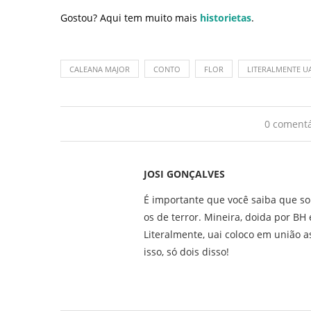
Gostou? Aqui tem muito mais
historietas
.
CALEANA MAJOR
CONTO
FLOR
LITERALMENTE UA
0 comentá
JOSI GONÇALVES
É importante que você saiba que so
os de terror. Mineira, doida por B
Literalmente, uai coloco em união as
isso, só dois disso!