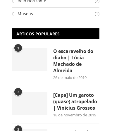
Belo Horizonte
(2)
Museus
(1)
ARTIGOS POPULARES
1
O escaravelho do
diabo | Lúcia
Machado de
Almeida
26 de maio de 2019
2
[Capa] Um garoto
(quase) atropelado
| Vinicius Grossos
18 de novembro de 2019
3