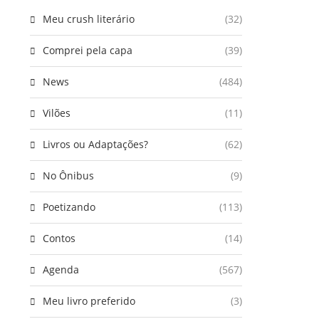
Meu crush literário
(32)
Comprei pela capa
(39)
News
(484)
Vilões
(11)
Livros ou Adaptações?
(62)
No Ônibus
(9)
Poetizando
(113)
Contos
(14)
Agenda
(567)
Meu livro preferido
(3)