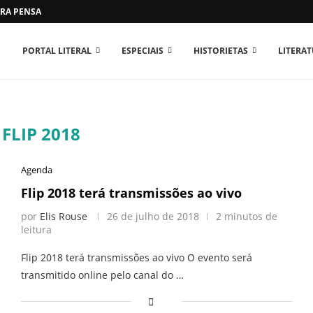
RA PENSAR O MUNDO...
PORTAL LITERAL
ESPECIAIS
HISTORIETAS
LITERA
:
FLIP 2018
Agenda
Flip 2018 terá transmissões ao vivo
por
Elis Rouse
26 de julho de 2018
2 minutos de
leitura
Flip 2018 terá transmissões ao vivo O evento será
transmitido online pelo canal do …