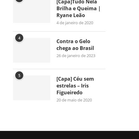
[Capa]Tudo Nela
Brilha e Queima |
Ryane Leão
4 de janeiro de 2020
4
Contra o Gelo
chega ao Brasil
26 de janeiro de 2023
5
[Capa] Céu sem
estrelas – Iris
Figueiredo
20 de maio de 2020