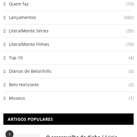
Quem faz
(15)
Lançamentos
(382)
LiteralMente Séries
(35)
LiteralMente Filmes
(70)
Top 10
(4)
Diários de Belorihills
(5)
Belo Horizonte
(2)
Museus
(1)
ARTIGOS POPULARES
1