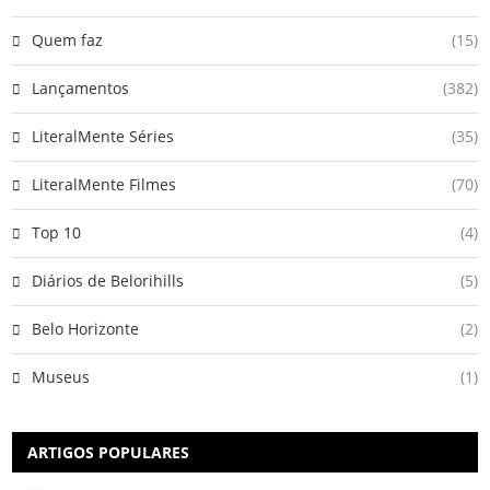
Quem faz
(15)
Lançamentos
(382)
LiteralMente Séries
(35)
LiteralMente Filmes
(70)
Top 10
(4)
Diários de Belorihills
(5)
Belo Horizonte
(2)
Museus
(1)
ARTIGOS POPULARES