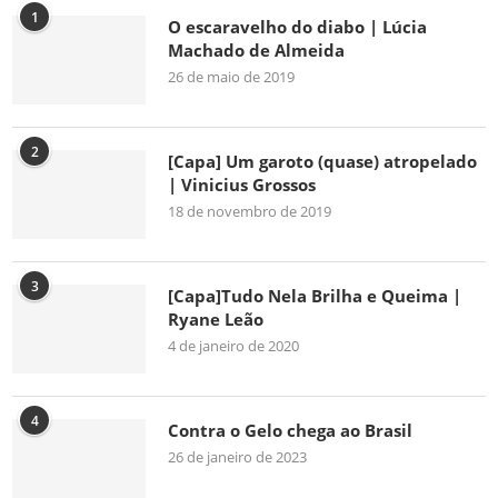
1
O escaravelho do diabo | Lúcia
Machado de Almeida
26 de maio de 2019
2
[Capa] Um garoto (quase) atropelado
| Vinicius Grossos
18 de novembro de 2019
3
[Capa]Tudo Nela Brilha e Queima |
Ryane Leão
4 de janeiro de 2020
4
Contra o Gelo chega ao Brasil
26 de janeiro de 2023