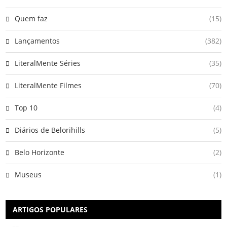
Quem faz
(15)
Lançamentos
(382)
LiteralMente Séries
(35)
LiteralMente Filmes
(70)
Top 10
(4)
Diários de Belorihills
(5)
Belo Horizonte
(2)
Museus
(1)
ARTIGOS POPULARES