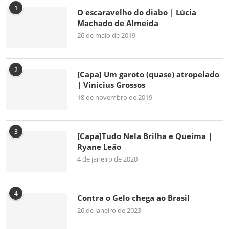
1
O escaravelho do diabo | Lúcia
Machado de Almeida
26 de maio de 2019
2
[Capa] Um garoto (quase) atropelado
| Vinicius Grossos
18 de novembro de 2019
3
[Capa]Tudo Nela Brilha e Queima |
Ryane Leão
4 de janeiro de 2020
4
Contra o Gelo chega ao Brasil
26 de janeiro de 2023