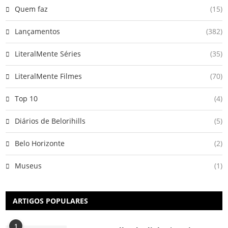
Quem faz
(15)
Lançamentos
(382)
LiteralMente Séries
(35)
LiteralMente Filmes
(70)
Top 10
(4)
Diários de Belorihills
(5)
Belo Horizonte
(2)
Museus
(1)
ARTIGOS POPULARES
1