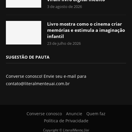
3 de agosto de 2026
Livro mostra como o cinema criar
memórias e estimula a imaginação
infantil
23 de julho de 2026
SUGESTÃO DE PAUTA
Converse conosco! Envie seu e-mail para
contato@literalmenteuai.com.br
Converse conosco
Anuncie
Quem faz
Política de Privacidade
Copyright © LiteralMente,Uai