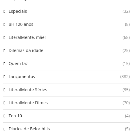
Especiais
(32)
BH 120 anos
(8)
LiteralMente, mãe!
(68)
Dilemas da idade
(25)
Quem faz
(15)
Lançamentos
(382)
LiteralMente Séries
(35)
LiteralMente Filmes
(70)
Top 10
(4)
Diários de Belorihills
(5)