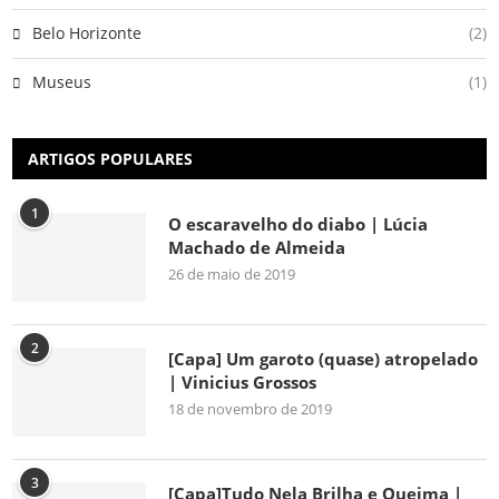
Belo Horizonte
(2)
Museus
(1)
ARTIGOS POPULARES
1
O escaravelho do diabo | Lúcia
Machado de Almeida
26 de maio de 2019
2
[Capa] Um garoto (quase) atropelado
| Vinicius Grossos
18 de novembro de 2019
3
[Capa]Tudo Nela Brilha e Queima |