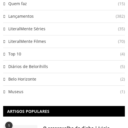
Quem faz
(15)
Lançamentos
(382)
LiteralMente Séries
(35)
LiteralMente Filmes
(70)
Top 10
(4)
Diários de Belorihills
(5)
Belo Horizonte
(2)
Museus
(1)
ARTIGOS POPULARES
1