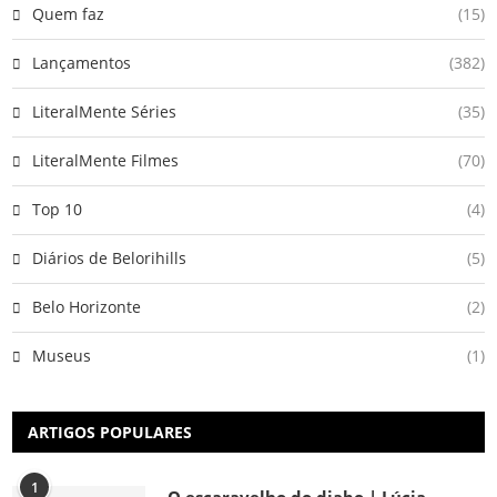
Quem faz
(15)
Lançamentos
(382)
LiteralMente Séries
(35)
LiteralMente Filmes
(70)
Top 10
(4)
Diários de Belorihills
(5)
Belo Horizonte
(2)
Museus
(1)
ARTIGOS POPULARES
1