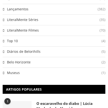
Lançamentos
(382)
LiteralMente Séries
(35)
LiteralMente Filmes
(70)
Top 10
(4)
Diários de Belorihills
(5)
Belo Horizonte
(2)
Museus
(1)
ARTIGOS POPULARES
1
O escaravelho do diabo | Lúcia