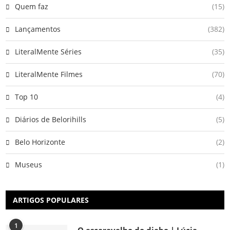
Quem faz
(15)
Lançamentos
(382)
LiteralMente Séries
(35)
LiteralMente Filmes
(70)
Top 10
(4)
Diários de Belorihills
(5)
Belo Horizonte
(2)
Museus
(1)
ARTIGOS POPULARES
1