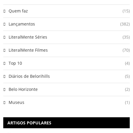
Quem faz
(15)
Lançamentos
(382)
LiteralMente Séries
(35)
LiteralMente Filmes
(70)
Top 10
(4)
Diários de Belorihills
(5)
Belo Horizonte
(2)
Museus
(1)
ARTIGOS POPULARES