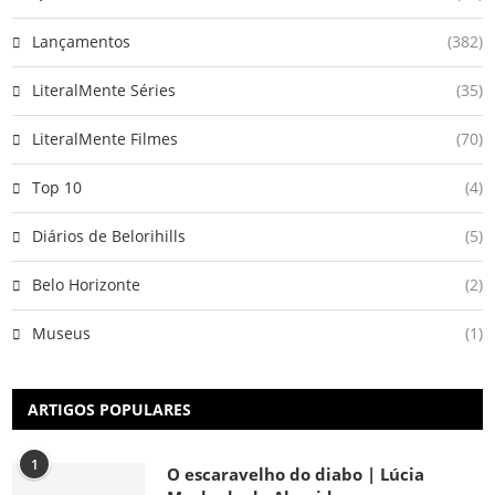
Lançamentos
(382)
LiteralMente Séries
(35)
LiteralMente Filmes
(70)
Top 10
(4)
Diários de Belorihills
(5)
Belo Horizonte
(2)
Museus
(1)
ARTIGOS POPULARES
1
O escaravelho do diabo | Lúcia